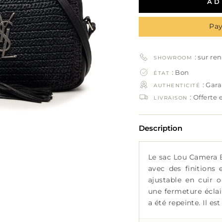
AD
Pay
: sur re
SHOWROOM
: Bon
ÉTAT
: Gar
AUTHENTICITÉ
: Offerte
LIVRAISON
Description
Le sac Lou Camera 
avec des finitions 
ajustable en cuir 
une fermeture éclai
a été repeinte. Il est