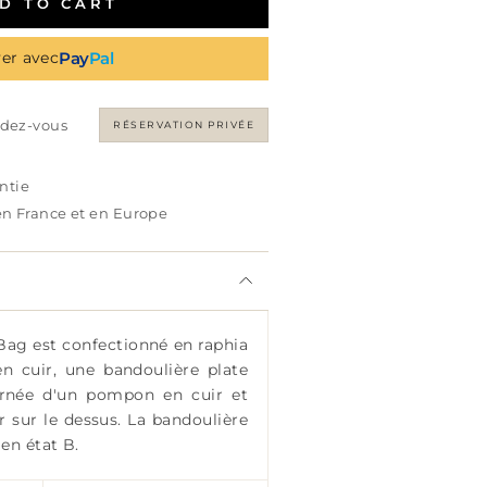
D TO CART
Pay
Pal
er avec
ndez-vous
RÉSERVATION PRIVÉE
antie
 en France et en Europe
Bag est confectionné en raphia
en cuir, une bandoulière plate
ornée d'un pompon en cuir et
r sur le dessus. La bandoulière
 en état B.