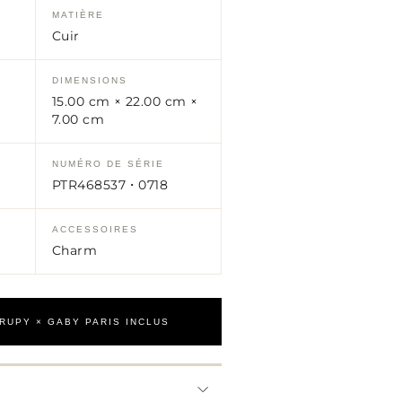
MATIÈRE
Cuir
DIMENSIONS
15.00 cm × 22.00 cm ×
7.00 cm
NUMÉRO DE SÉRIE
PTR468537・0718
ACCESSOIRES
Charm
TRUPY × GABY PARIS INCLUS