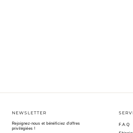
SAINT LAURENT
Tissé et Lou Sac caméra Noir
1.250,00 €
État : Bon
NEWSLETTER
SERV
Rejoignez-nous et bénéficiez d'offres
F.A.Q
privilégiées !