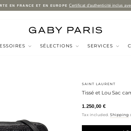
Certificat d'authenticité inclus av
RTE EN FRANCE ET EN EUROPE
Pause
slideshow
ESSOIRES
SÉLECTIONS
SERVICES
SAINT LAURENT
Tissé et Lou Sac ca
1.250,00 €
Regular
Sale
Regular
Tax included.
Shipping
price
price
price