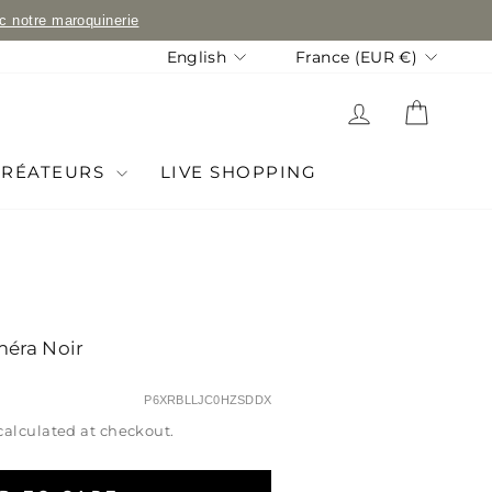
ec notre maroquinerie
Language
Currency
English
France (EUR €)
LOG IN
CART
CRÉATEURS
LIVE SHOPPING
méra Noir
P6XRBLLJC0HZSDDX
calculated at checkout.