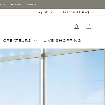
avec notre maroquinerie
Language
Currency
English
France (EUR €)
LOG IN
CART
CRÉATEURS
LIVE SHOPPING