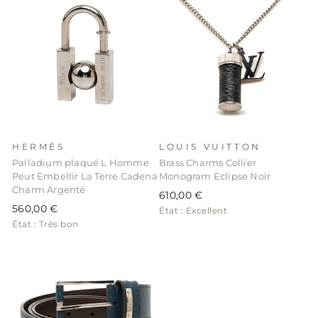
HERMÈS
LOUIS VUITTON
Palladium plaqué L Homme
Brass Charms Collier
Peut Embellir La Terre Cadena
Monogram Eclipse Noir
Charm Argenté
610,00 €
560,00 €
État : Excellent
État : Très bon