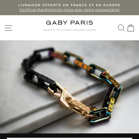
Skip
LIVRAISON OFFERTE EN FRANCE ET EN EUROPE
Certificat d'authenticité inclus avec notre maroquinerie
to
Pause
slideshow
content
SITE NAVIGATION
SEA
MAISON OF LUXURY SECOND HAND®