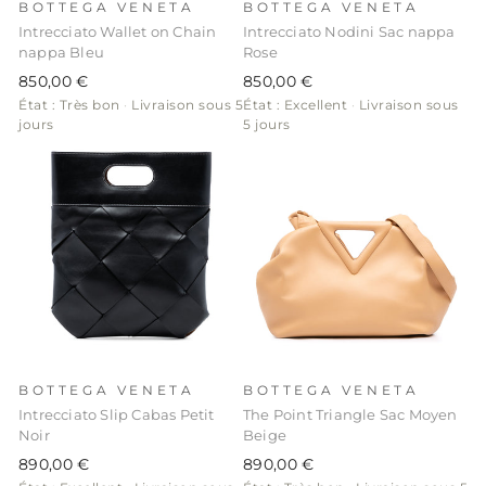
BOTTEGA VENETA
BOTTEGA VENETA
Intrecciato Wallet on Chain
Intrecciato Nodini Sac nappa
nappa Bleu
Rose
850,00 €
850,00 €
État : Très bon
·
Livraison sous 5
État : Excellent
·
Livraison sous
jours
5 jours
BOTTEGA VENETA
BOTTEGA VENETA
Intrecciato Slip Cabas Petit
The Point Triangle Sac Moyen
Noir
Beige
890,00 €
890,00 €