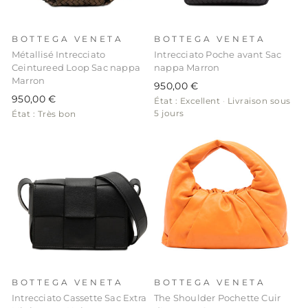
BOTTEGA VENETA
BOTTEGA VENETA
Métallisé Intrecciato
Intrecciato Poche avant Sac
Ceintureed Loop Sac nappa
nappa Marron
Marron
950,00 €
950,00 €
État : Excellent
·
Livraison sous
5 jours
État : Très bon
BOTTEGA VENETA
BOTTEGA VENETA
Intrecciato Cassette Sac Extra
The Shoulder Pochette Cuir