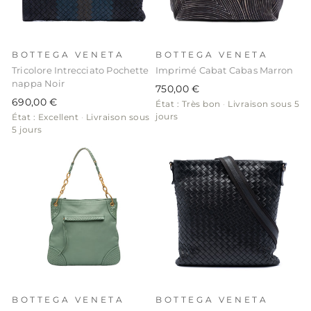
BOTTEGA VENETA
BOTTEGA VENETA
Tricolore Intrecciato Pochette
Imprimé Cabat Cabas Marron
nappa Noir
750,00 €
690,00 €
État : Très bon
·
Livraison sous 5
jours
État : Excellent
·
Livraison sous
5 jours
BOTTEGA VENETA
BOTTEGA VENETA