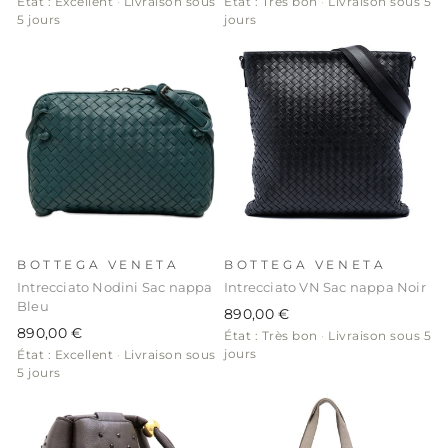
État : Excellent
·
Livraison sous
État : Très bon
·
Livraison sous 5
5 jours
jours
BOTTEGA VENETA
BOTTEGA VENETA
Intrecciato Nodini Sac nappa
Intrecciato VN Sac nappa Noir
Bleu
890,00 €
890,00 €
État : Très bon
·
Livraison sous 5
jours
État : Excellent
·
Livraison sous
5 jours