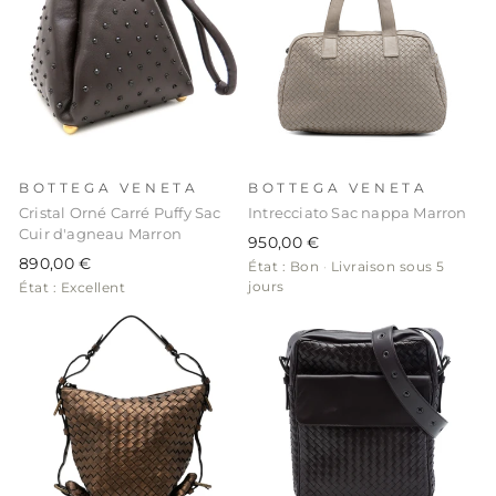
BOTTEGA VENETA
BOTTEGA VENETA
Cristal Orné Carré Puffy Sac
Intrecciato Sac nappa Marron
Cuir d'agneau Marron
950,00 €
890,00 €
État : Bon
·
Livraison sous 5
jours
État : Excellent