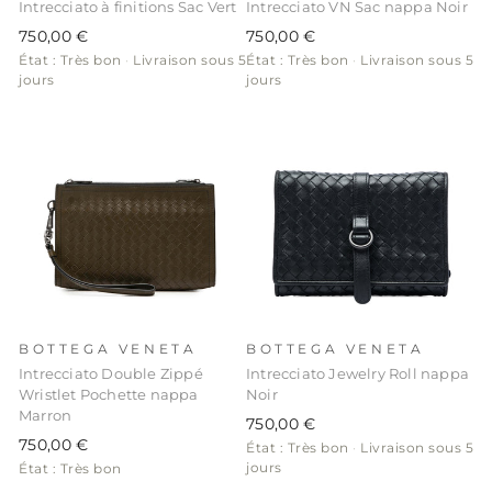
Intrecciato à finitions Sac Vert
Intrecciato VN Sac nappa Noir
750,00 €
750,00 €
État : Très bon
·
Livraison sous 5
État : Très bon
·
Livraison sous 5
jours
jours
BOTTEGA VENETA
BOTTEGA VENETA
Intrecciato Double Zippé
Intrecciato Jewelry Roll nappa
Wristlet Pochette nappa
Noir
Marron
750,00 €
750,00 €
État : Très bon
·
Livraison sous 5
jours
État : Très bon