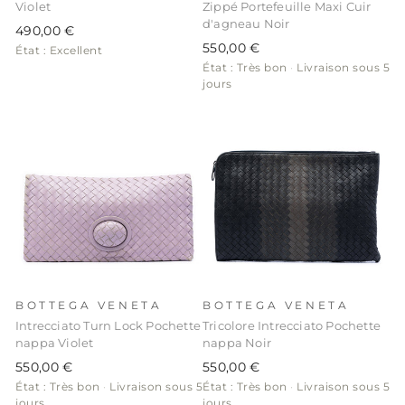
Violet
Zippé Portefeuille Maxi Cuir
d'agneau Noir
490,00 €
550,00 €
État : Excellent
État : Très bon
·
Livraison sous 5
jours
BOTTEGA VENETA
BOTTEGA VENETA
Intrecciato Turn Lock Pochette
Tricolore Intrecciato Pochette
nappa Violet
nappa Noir
550,00 €
550,00 €
État : Très bon
·
Livraison sous 5
État : Très bon
·
Livraison sous 5
jours
jours