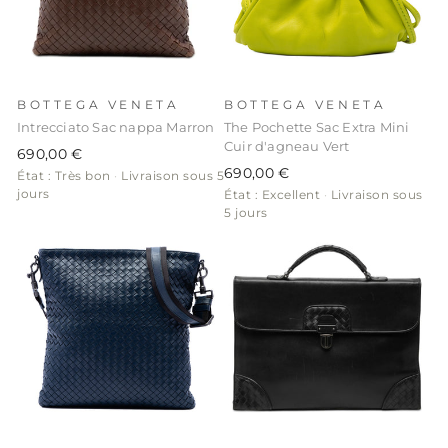
BOTTEGA VENETA
BOTTEGA VENETA
Intrecciato Sac nappa Marron
The Pochette Sac Extra Mini
Cuir d'agneau Vert
690,00 €
690,00 €
État : Très bon
·
Livraison sous 5
jours
État : Excellent
·
Livraison sous
5 jours