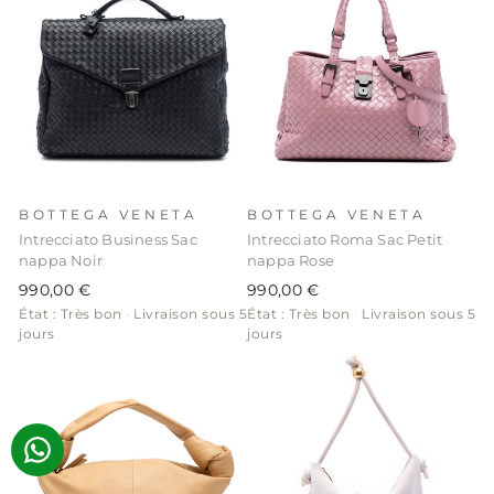
BOTTEGA VENETA
BOTTEGA VENETA
Intrecciato Business Sac
Intrecciato Roma Sac Petit
nappa Noir
nappa Rose
990,00 €
990,00 €
État : Très bon
·
Livraison sous 5
État : Très bon
·
Livraison sous 5
jours
jours