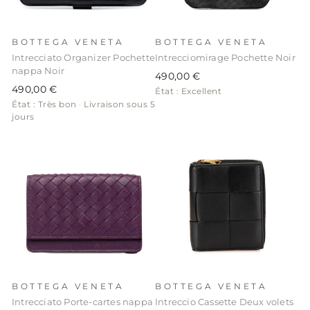
BOTTEGA VENETA
BOTTEGA VENETA
Intrecciato Organizer Pochette
Intrecciomirage Pochette Noir
nappa Noir
490,00 €
490,00 €
État : Excellent
État : Très bon
·
Livraison sous 5
jours
BOTTEGA VENETA
BOTTEGA VENETA
Intrecciato Porte-cartes nappa
Intreccio Cassette Deux volets