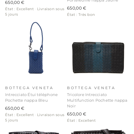
650,00 €
650,00 €
État : Excellent
·
Livraison sous
5 jours
État : Très bon
BOTTEGA VENETA
BOTTEGA VENETA
Intrecciato Étui téléphone
Tricolore Intrecciato
Pochette nappa Bleu
Multifunction Pochette nappa
Noir
650,00 €
650,00 €
État : Excellent
·
Livraison sous
5 jours
État : Excellent