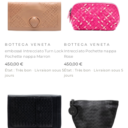
BOTTEGA VENETA
BOTTEGA VENETA
embossé Intrecciato Turn Lock
Intrecciato Pochette nappa
Pochette nappa Marron
Rose
450,00 €
450,00 €
État : Très bon
·
Livraison sous 5
État : Très bon
·
Livraison sous 5
jours
jours