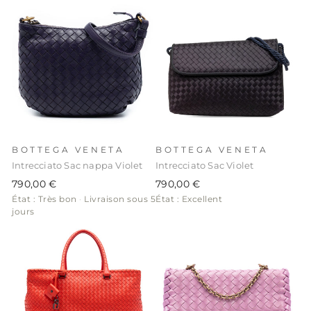
BOTTEGA VENETA
BOTTEGA VENETA
Intrecciato Sac nappa Violet
Intrecciato Sac Violet
790,00 €
790,00 €
État : Très bon
·
Livraison sous 5
État : Excellent
jours