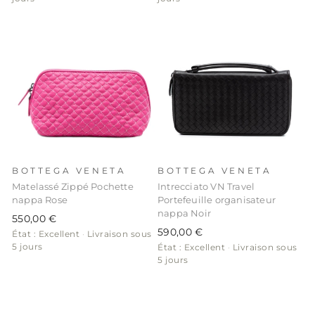
BOTTEGA VENETA
BOTTEGA VENETA
Matelassé Zippé Pochette
Intrecciato VN Travel
nappa Rose
Portefeuille organisateur
nappa Noir
550,00 €
590,00 €
État : Excellent
·
Livraison sous
5 jours
État : Excellent
·
Livraison sous
5 jours