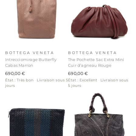
BOTTEGA VENETA
BOTTEGA VENETA
Intrecciomirage Butterfly
The Pochette Sac Extra Mini
Cabas Marron
Cuir d'agneau Rouge
690,00 €
690,00 €
État : Très bon
·
Livraison sous 5
État : Excellent
·
Livraison sous
jours
5 jours