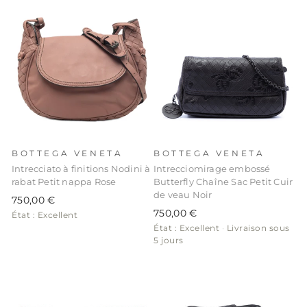
BOTTEGA VENETA
BOTTEGA VENETA
Intrecciato à finitions Nodini à
Intrecciomirage embossé
rabat Petit nappa Rose
Butterfly Chaîne Sac Petit Cuir
de veau Noir
750,00 €
750,00 €
État : Excellent
État : Excellent
·
Livraison sous
5 jours