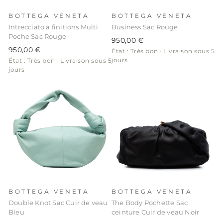
BOTTEGA VENETA
BOTTEGA VENETA
Intrecciato à finitions Multi
Business Sac Rouge
Poche Sac Rouge
950,00 €
950,00 €
État : Très bon
·
Livraison sous 5
jours
État : Très bon
·
Livraison sous 5
jours
BOTTEGA VENETA
BOTTEGA VENETA
Double Knot Sac Cuir de veau
The Body Pochette Sac
Bleu
ceinture Cuir de veau Noir