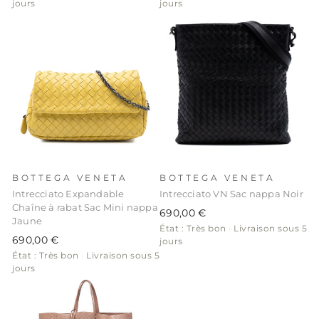
jours
jours
BOTTEGA VENETA
BOTTEGA VENETA
Intrecciato Expandable
Intrecciato VN Sac nappa Noir
Chaîne à rabat Sac Mini nappa
690,00 €
Jaune
État : Très bon
·
Livraison sous 5
690,00 €
jours
État : Très bon
·
Livraison sous 5
jours