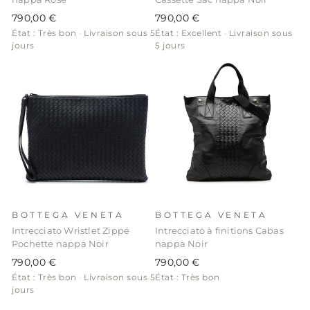
790,00 €
790,00 €
État : Très bon
·
Livraison sous 5
État : Excellent
·
Livraison sous
jours
5 jours
BOTTEGA VENETA
BOTTEGA VENETA
Intrecciato Wristlet Zippé
Intrecciato à finitions Cabas
Pochette nappa Noir
nappa Noir
790,00 €
790,00 €
État : Très bon
·
Livraison sous 5
État : Très bon
jours