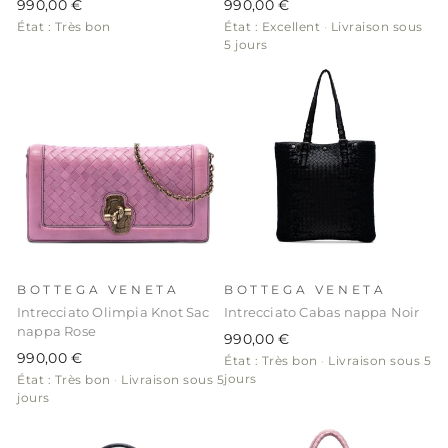
990,00 €
990,00 €
État : Très bon
État : Excellent
·
Livraison sous
5 jours
BOTTEGA VENETA
BOTTEGA VENETA
Intrecciato Olimpia Knot Sac
Intrecciato Cabas nappa Noir
nappa Rose
990,00 €
990,00 €
État : Très bon
·
Livraison sous 5
jours
État : Très bon
·
Livraison sous 5
jours