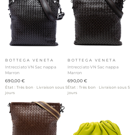
BOTTEGA VENETA
BOTTEGA VENETA
Intrecciato VN Sac nappa
Intrecciato VN Sac nappa
Marron
Marron
690,00 €
690,00 €
État : Très bon
·
Livraison sous 5
État : Très bon
·
Livraison sous 5
jours
jours