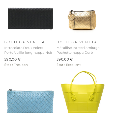
BOTTEGA VENETA
BOTTEGA VENETA
Intrecciato Deux volets
Métallisé Intrecciomirage
Portefeuille long nappa Noir
Pochette nappa Doré
590,00 €
590,00 €
État : Très bon
État : Excellent