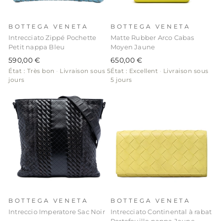
BOTTEGA VENETA
BOTTEGA VENETA
Intrecciato Zippé Pochette
Matte Rubber Arco Cabas
Petit nappa Bleu
Moyen Jaune
590,00 €
650,00 €
État : Très bon
·
Livraison sous 5
État : Excellent
·
Livraison sous
jours
5 jours
BOTTEGA VENETA
BOTTEGA VENETA
Intreccio Imperatore Sac Noir
Intrecciato Continental à rabat
Portefeuille nappa Jaune