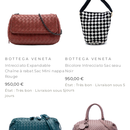
BOTTEGA VENETA
BOTTEGA VENETA
Intrecciato Expandable
Bicolore Intrecciato Sac seau
Chaîne à rabat Sac Mini nappa
Noir
Rouge
950,00 €
950,00 €
État : Très bon
·
Livraison sous 5
jours
État : Très bon
·
Livraison sous 5
jours