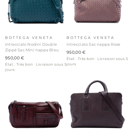
BOTTEGA VENETA
BOTTEGA VENETA
Intrecciato Nodini Double
Intrecciato Sac nappa Rose
Zippé Sac Mini nappa Bleu
950,00 €
950,00 €
État : Très bon
·
Livraison sous 5
jours
État : Très bon
·
Livraison sous 5
jours