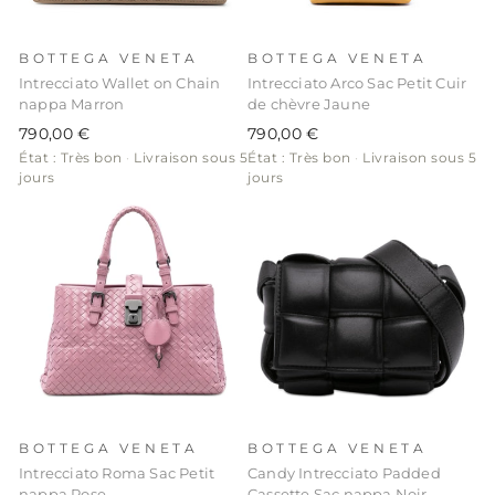
BOTTEGA VENETA
BOTTEGA VENETA
Intrecciato Wallet on Chain
Intrecciato Arco Sac Petit Cuir
nappa Marron
de chèvre Jaune
790,00 €
790,00 €
État : Très bon
·
Livraison sous 5
État : Très bon
·
Livraison sous 5
jours
jours
BOTTEGA VENETA
BOTTEGA VENETA
Intrecciato Roma Sac Petit
Candy Intrecciato Padded
nappa Rose
Cassette Sac nappa Noir