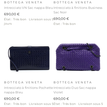
BOTTEGA VENETA
BOTTEGA VENETA
Intrecciato VN Sac nappa Bleu
Intrecciato à finitions Business
Sac Noir
690,00 €
690,00 €
État : Très bon
·
Livraison sous 5
jours
État : Très bon
BOTTEGA VENETA
BOTTEGA VENETA
Intrecciato à finitions Pochette
Intrecciato Duo Sac nappa
nappa Bleu
Violet
690,00 €
690,00 €
État : Très bon
·
Livraison sous 5
État : Très bon
·
Livraison sous 5