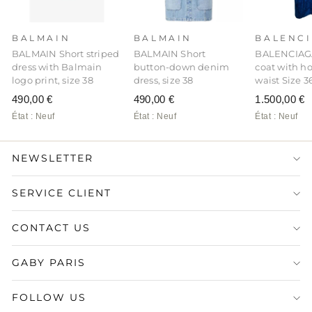
BALMAIN
BALMAIN
BALENC
BALMAIN Short striped
BALMAIN Short
BALENCIAGA
dress with Balmain
button-down denim
coat with h
logo print, size 38
dress, size 38
waist Size 3
490,00 €
490,00 €
1.500,00 €
État : Neuf
État : Neuf
État : Neuf
NEWSLETTER
SERVICE CLIENT
CONTACT US
GABY PARIS
FOLLOW US