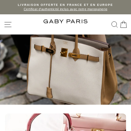
Skip
LIVRAISON OFFERTE EN FRANCE ET EN EUROPE
Certificat d'authenticité inclus avec notre maroquinerie
to
Pause
slideshow
content
SITE NAVIGATION
SEA
C