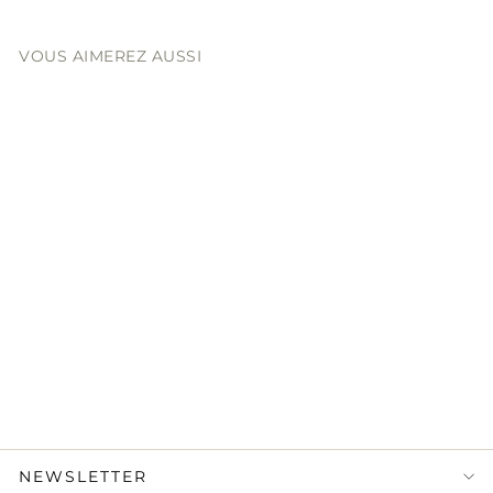
VOUS AIMEREZ AUSSI
LOUIS VUITTON
Taiga Brazza
Portefeuille Noir
590,00 €
État : Excellent
NEWSLETTER