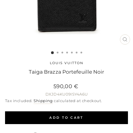
CL
(ES
LOUIS VUITTON
Taiga Brazza Portefeuille Noir
590,00 €
Regular
Sale
Regular
price
price
price
DXJD4KU09ISY4A6U
Tax included.
Shipping
calculated at checkout.
ADD TO CART