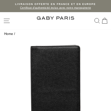
Skip
LIVRAISON OFFERTE EN FRANCE ET EN EUROPE
Certificat d'authenticité inclus avec notre maroquinerie
to
Pause
slideshow
content
SITE NAVIGATION
SEA
C
Home
/