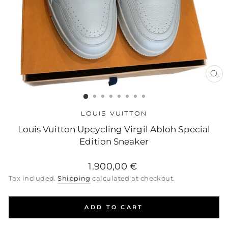
CL
(ES
LOUIS VUITTON
Louis Vuitton Upcycling Virgil Abloh Special
Edition Sneaker
Regular
Sale
Regular
1.900,00 €
price
price
price
Tax included.
Shipping
calculated at checkout.
ADD TO CART