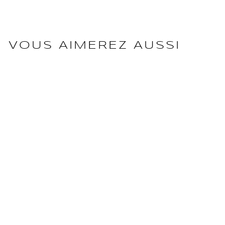
VOUS AIMEREZ AUSSI
LOUIS VUITTON
Louis Vuitton Upcycling
Virgil Abloh Special
Edition Sneaker
1.900,00 €
État : Neuf
·
Livraison sous 5