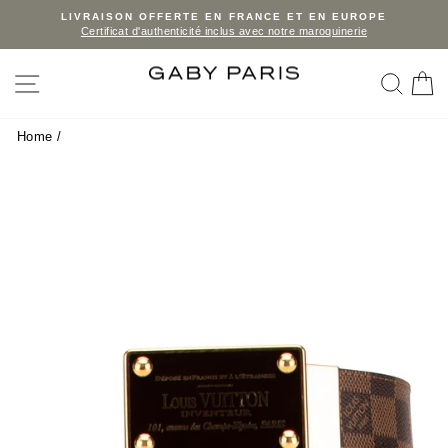
Skip
LIVRAISON OFFERTE EN FRANCE ET EN EUROPE
Certificat d'authenticité inclus avec notre maroquinerie
to
Pause
slideshow
content
SITE NAVIGATION
SEA
C
Home
/