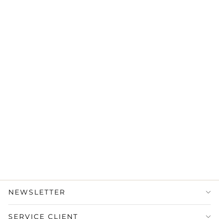
LOUIS VUITTON
Inventeur Réversible
Ceinture Damier
Ébène Marron
540,00 €
État : Très bon
·
Livraison
sous 5 jours
NEWSLETTER
SERVICE CLIENT