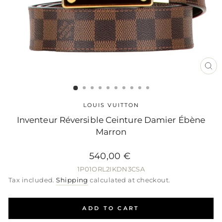
CL
(ES
LOUIS VUITTON
Inventeur Réversible Ceinture Damier Ébène
Marron
540,00 €
Regular
Sale
Regular
price
price
price
1P01ORL2IKDN3CSA
Tax included.
Shipping
calculated at checkout.
ADD TO CART