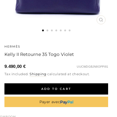
CLOSE
(ESC)
HERMÈS
Kelly II Retourne 35 Togo Violet
9.490,00 €
UUCWDGBJN8OPPI81
Regular
Sale
Regular
Tax included.
Shipping
calculated at checkout.
price
price
price
ADD TO CART
Pay
Pal
Payer avec
HOWROOM