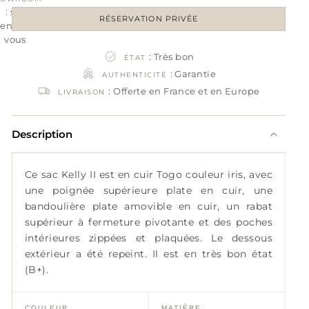
: sur
RÉSERVATION PRIVÉE
rendez-
vous
: Très bon
ÉTAT
: Garantie
AUTHENTICITÉ
: Offerte en France et en Europe
LIVRAISON
Description
Ce sac Kelly II est en cuir Togo couleur iris, avec
une poignée supérieure plate en cuir, une
bandoulière plate amovible en cuir, un rabat
supérieur à fermeture pivotante et des poches
intérieures zippées et plaquées. Le dessous
extérieur a été repeint. Il est en très bon état
(B+).
COULEUR
MATIÈRE