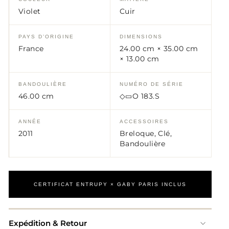
Violet
Cuir
PAYS D’ORIGINE
DIMENSIONS
France
24.00 cm × 35.00 cm
× 13.00 cm
BANDOULIÈRE
NUMÉRO DE SÉRIE
46.00 cm
◇▭O 183.S
ANNÉE
ACCESSOIRES
2011
Breloque, Clé,
Bandoulière
CERTIFICAT ENTRUPY × GABY PARIS INCLUS
Expédition & Retour