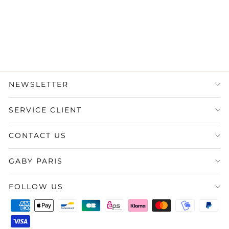
Kelly II Retourne 35
Togo Violet
9.490,00 €
État : Très bon
·
Livraison
sous 5 jours
NEWSLETTER
SERVICE CLIENT
CONTACT US
GABY PARIS
FOLLOW US