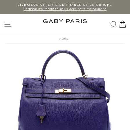
Skip
LIVRAISON OFFERTE EN FRANCE ET EN EUROPE
Certificat d'authenticité inclus avec notre maroquinerie
to
Pause
slideshow
content
SITE NAVIGATION
SEA
C
HOME
/