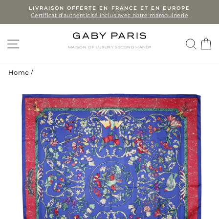
Skip
LIVRAISON OFFERTE EN FRANCE ET EN EUROPE
Certificat d'authenticité inclus avec notre maroquinerie
to
Pause
slideshow
content
SITE NAVIGATION
SEA
MAISON OF LUXURY SECOND HAND®
Home
/