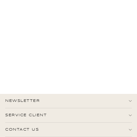
HERMÈS
Pierres D Orient Et D
Occident Foulard 90 Bleu
550,00 €
État : Excellent
NEWSLETTER
SERVICE CLIENT
CONTACT US