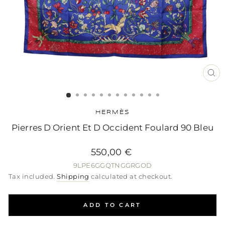
CL
(ES
HERMÈS
Pierres D Orient Et D Occident Foulard 90 Bleu
Regular
Sale
Regular
550,00 €
price
price
price
9LPE6GGQTNGGRGOD
Tax included.
Shipping
calculated at checkout.
ADD TO CART