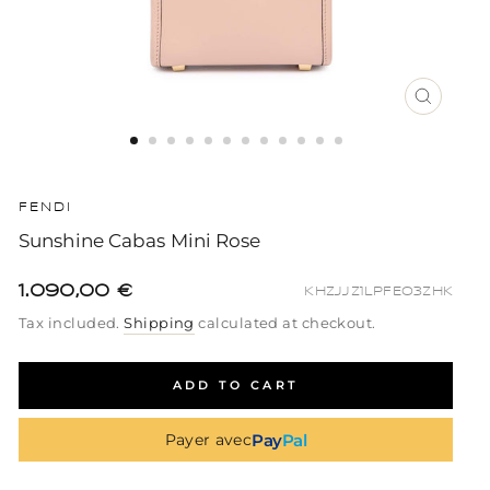
CLOSE
(ESC)
FENDI
Sunshine Cabas Mini Rose
1.090,00 €
KHZJJZ1LPFEO3ZHK
Regular
Sale
Regular
Tax included.
Shipping
calculated at checkout.
price
price
price
ADD TO CART
Pay
Pal
Payer avec