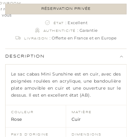
OWROOM
ur rendez-
RÉSERVATION PRIVÉE
vous
: Excellent
ÉTAT
: Garantie
AUTHENTICITÉ
: Offerte en France et en Europe
LIVRAISON
DESCRIPTION
Le sac cabas Mini Sunshine est en cuir, avec des
poignées roulées en acrylique, une bandoulière
plate amovible en cuir et une ouverture sur le
dessus. Il est en excellent état (AB).
COULEUR
MATIÈRE
Rose
Cuir
PAYS D’ORIGINE
DIMENSIONS