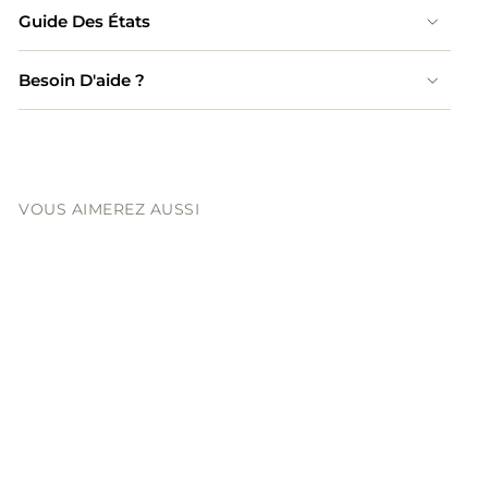
Guide Des États
Besoin D'aide ?
VOUS AIMEREZ AUSSI
FENDI
Zucca Strike Sac à dos
Grand Marron