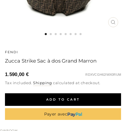
CLOSE
(ESC)
FENDI
Zucca Strike Sac à dos Grand Marron
1.590,00 €
RDXVCGH62IWX0RUM
Regular
Sale
Regular
Tax included.
Shipping
calculated at checkout.
price
price
price
ADD TO CART
Pay
Pal
Payer avec
HOWROOM