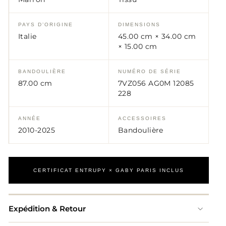
PAYS D’ORIGINE
DIMENSIONS
Italie
45.00 cm × 34.00 cm
× 15.00 cm
BANDOULIÈRE
NUMÉRO DE SÉRIE
87.00 cm
7VZ056 AG0M 12085
228
ANNÉE
ACCESSOIRES
2010-2025
Bandoulière
CERTIFICAT ENTRUPY × GABY PARIS INCLUS
Expédition & Retour