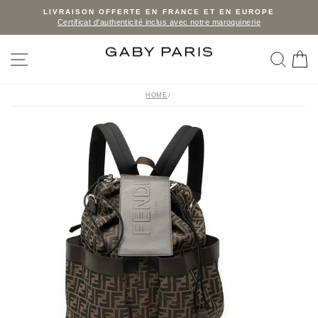
Skip
LIVRAISON OFFERTE EN FRANCE ET EN EUROPE
Certificat d'authenticité inclus avec notre maroquinerie
to
Pause
slideshow
content
SITE NAVIGATION
SEA
C
HOME
/