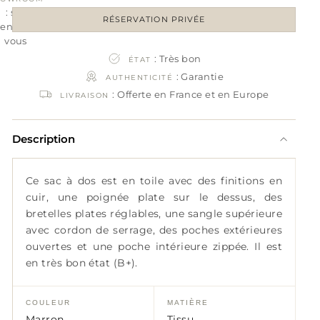
: sur
RÉSERVATION PRIVÉE
rendez-
vous
: Très bon
ÉTAT
: Garantie
AUTHENTICITÉ
: Offerte en France et en Europe
LIVRAISON
Description
Ce sac à dos est en toile avec des finitions en
cuir, une poignée plate sur le dessus, des
bretelles plates réglables, une sangle supérieure
avec cordon de serrage, des poches extérieures
ouvertes et une poche intérieure zippée. Il est
en très bon état (B+).
COULEUR
MATIÈRE
Marron
Tissu