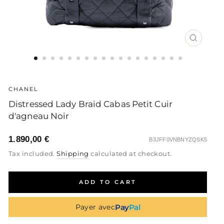
CLOSE
(ESC)
CHANEL
Distressed Lady Braid Cabas Petit Cuir
d'agneau Noir
1.890,00 €
B3JFF0VNBNYZQSK5
Regular
Sale
Regular
Tax included.
Shipping
calculated at checkout.
price
price
price
ADD TO CART
Pay
Pal
Payer avec