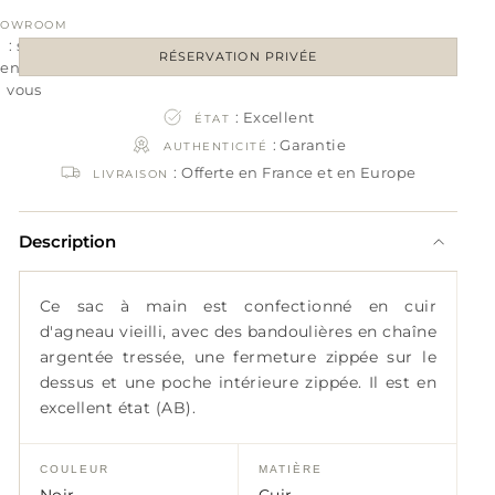
HOWROOM
: sur
RÉSERVATION PRIVÉE
rendez-
vous
: Excellent
ÉTAT
: Garantie
AUTHENTICITÉ
: Offerte en France et en Europe
LIVRAISON
Description
Ce sac à main est confectionné en cuir
d'agneau vieilli, avec des bandoulières en chaîne
argentée tressée, une fermeture zippée sur le
dessus et une poche intérieure zippée. Il est en
excellent état (AB).
COULEUR
MATIÈRE