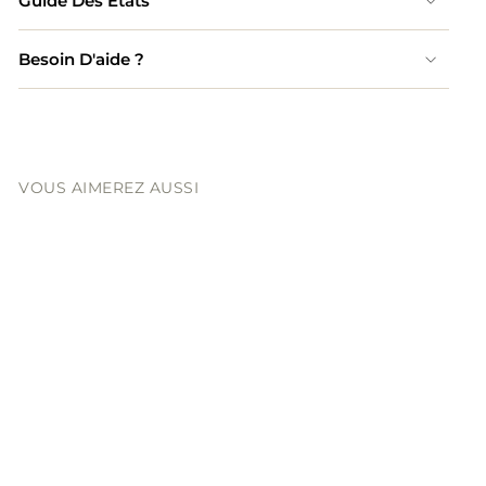
Guide Des États
Besoin D'aide ?
VOUS AIMEREZ AUSSI
CHANEL
Distressed Lady Braid
Cabas Petit Cuir
d'agneau Noir