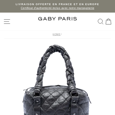
Skip
LIVRAISON OFFERTE EN FRANCE ET EN EUROPE
Certificat d'authenticité inclus avec notre maroquinerie
to
Pause
slideshow
content
SITE NAVIGATION
SEA
C
HOME
/