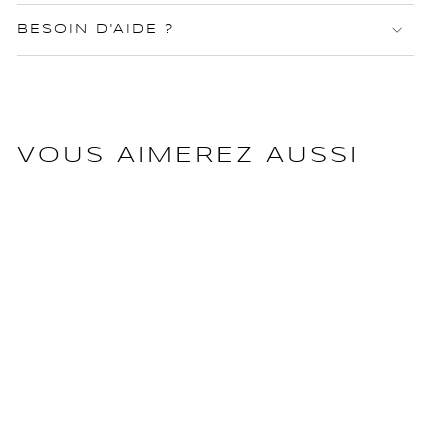
BESOIN D'AIDE ?
VOUS AIMEREZ AUSSI
GIVENCHY
Givenchy Sac à
bandoulière en chaîne en