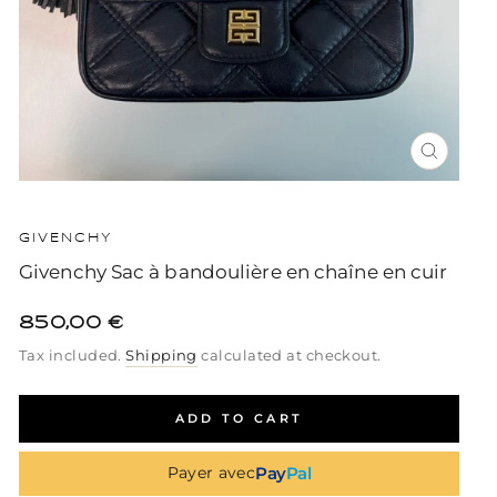
CLOSE
(ESC)
GIVENCHY
Givenchy Sac à bandoulière en chaîne en cuir
850,00 €
Regular
Sale
Regular
Tax included.
Shipping
calculated at checkout.
price
price
price
ADD TO CART
Pay
Pal
Payer avec