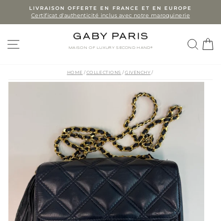
Skip
LIVRAISON OFFERTE EN FRANCE ET EN EUROPE
Certificat d'authenticité inclus avec notre maroquinerie
to
Pause
slideshow
content
SITE NAVIGATION
SEA
MAISON OF LUXURY SECOND HAND®
HOME
/
COLLECTIONS
/
GIVENCHY
/