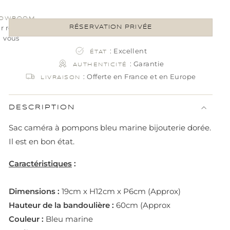
OWROOM
ur rendez-
RÉSERVATION PRIVÉE
vous
: Excellent
ÉTAT
: Garantie
AUTHENTICITÉ
: Offerte en France et en Europe
LIVRAISON
DESCRIPTION
Sac caméra à pompons bleu marine bijouterie dorée.
Il est en bon état.
Caractéristiques
:
Dimensions :
19cm x H12cm x P6cm (Approx)
Hauteur de la bandoulière :
60cm (Approx
Couleur :
Bleu marine