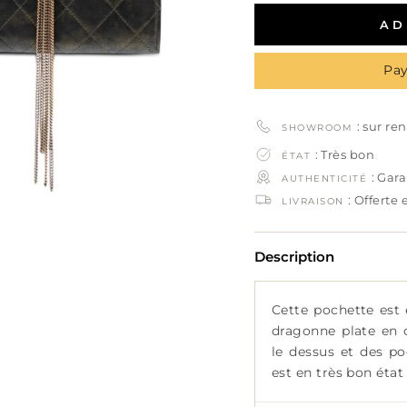
AD
Pay
: sur re
SHOWROOM
: Très bon
ÉTAT
: Gar
AUTHENTICITÉ
: Offerte
LIVRAISON
Description
Cette pochette est
dragonne plate en 
le dessus et des po
est en très bon état 