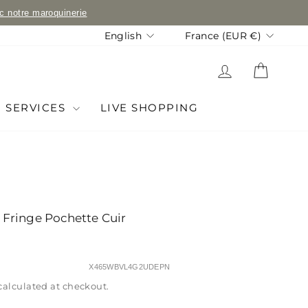
ec notre maroquinerie
Language
Currency
English
France (EUR €)
LOG IN
CART
SERVICES
LIVE SHOPPING
 Fringe Pochette Cuir
X465WBVL4G2UDEPN
calculated at checkout.