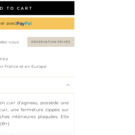
D TO CART
Pay
Pal
er avec
ndez-vous
RÉSERVATION PRIVÉE
antie
 en France et en Europe
 en cuir d'agneau, possède une
cuir, une fermeture zippée sur
ches intérieures plaquées. Elle
(B+).