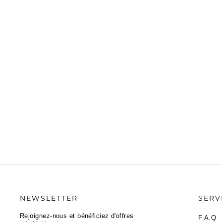
CHANEL
Métallisé CC Chaîne Fringe Pochette
Cuir d'agneau Noir
2.050,00 €
État : Très bon
·
Livraison sous 5 jours
NEWSLETTER
SERV
Rejoignez-nous et bénéficiez d'offres
F.A.Q