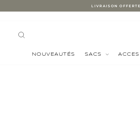
Skip
LIVRAISON OFFERT
to
content
SEARCH
NOUVEAUTÉS
SACS
ACCES