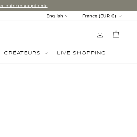
avec notre maroquinerie
Language
Currency
English
France (EUR €)
LOG IN
CART
CRÉATEURS
LIVE SHOPPING