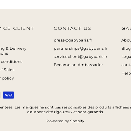
ICE CLIENT
CONTACT US
GA
press@gabyparis.fr
Abo
ng & Delivery
partnerships@gabyparis.fr
Blog
ions
serviceclient@gabyparis.fr
Lega
 conditions
Become an Ambassador
cont
of Sales
Help
 policy
sentées. Les marques ne sont pas responsables des produits affichées s
d'authenticité rigoureux et sont garantis.
Powered by Shopify