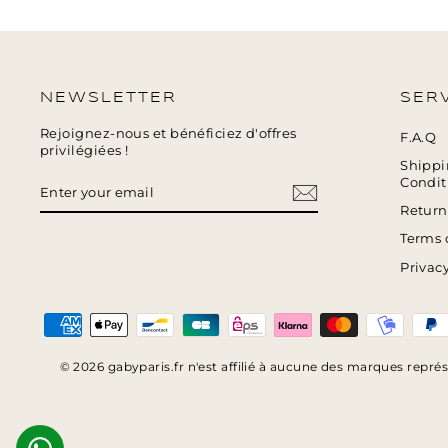
NEWSLETTER
SERV
Rejoignez-nous et bénéficiez d'offres
F.A.Q
privilégiées !
Shippi
ENTER
SUBSCRIBE
Condit
YOUR
EMAIL
Return
Terms 
Privacy
© 2026 gabyparis.fr n'est affilié à aucune des marques repré