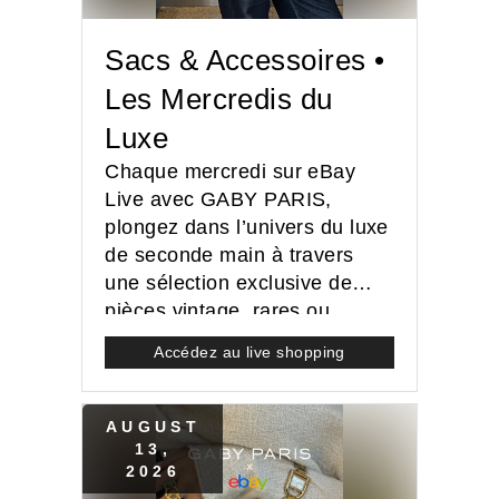
Sacs & Accessoires •
Les Mercredis du
Luxe
Chaque mercredi sur eBay
Live avec GABY PARIS,
plongez dans l’univers du luxe
de seconde main à travers
une sélection exclusive de
pièces vintage, rares ou
iconiques authentifiées par
Accédez au live shopping
Entrupy.
AUGUST
13
,
2026