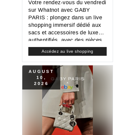
Votre rendez-vous du vendredi
sur Whatnot avec GABY
PARIS : plongez dans un live
shopping immersif dédié aux
sacs et accessoires de luxe
authentifiés, avec des pièces
d’exception et des enchères
Accédez au live shopping
exclusives.
AUGUST
10
,
2026