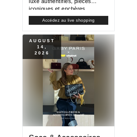
luxe authentifiés, pièces
iconiques et enchères
exclusives.
Accédez au live shopping
AUGUST
14
,
2026