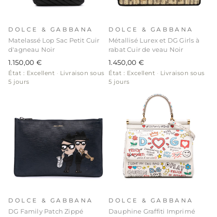
DOLCE & GABBANA
DOLCE & GABBANA
Matelassé Lop Sac Petit Cuir
Métallisé Lurex et DG Girls à
d'agneau Noir
rabat Cuir de veau Noir
1.150,00 €
1.450,00 €
État : Excellent
·
Livraison sous
État : Excellent
·
Livraison sous
5 jours
5 jours
DOLCE & GABBANA
DOLCE & GABBANA
DG Family Patch Zippé
Dauphine Graffiti Imprimé