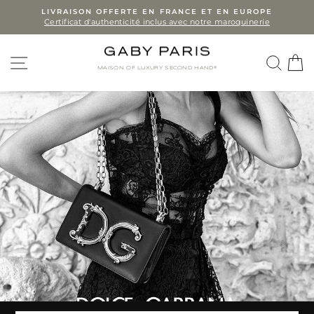
Skip
LIVRAISON OFFERTE EN FRANCE ET EN EUROPE
Certificat d'authenticité inclus avec notre maroquinerie
to
Pause
slideshow
content
SITE NAVIGATION
SEA
MAISON OF LUXURY SECOND HAND®