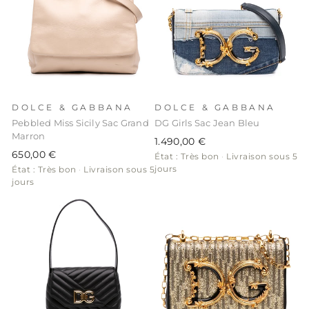
DOLCE & GABBANA
DOLCE & GABBANA
Pebbled Miss Sicily Sac Grand
DG Girls Sac Jean Bleu
Marron
1.490,00 €
650,00 €
État : Très bon
·
Livraison sous 5
jours
État : Très bon
·
Livraison sous 5
jours