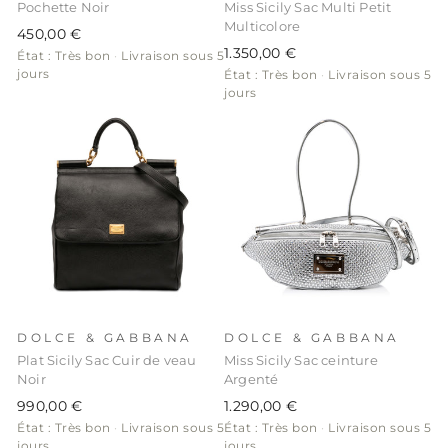
Pochette Noir
Miss Sicily Sac Multi Petit
Multicolore
450,00 €
1.350,00 €
État : Très bon
·
Livraison sous 5
jours
État : Très bon
·
Livraison sous 5
jours
DOLCE & GABBANA
DOLCE & GABBANA
Plat Sicily Sac Cuir de veau
Miss Sicily Sac ceinture
Noir
Argenté
990,00 €
1.290,00 €
État : Très bon
·
Livraison sous 5
État : Très bon
·
Livraison sous 5
jours
jours