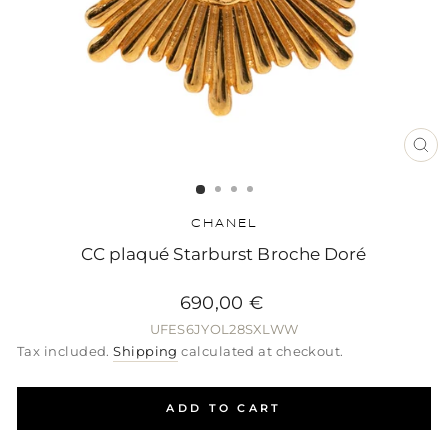
CL
(ES
CHANEL
CC plaqué Starburst Broche Doré
Regular
Sale
Regular
690,00 €
price
price
price
UFES6JYOL28SXLWW
Tax included.
Shipping
calculated at checkout.
ADD TO CART