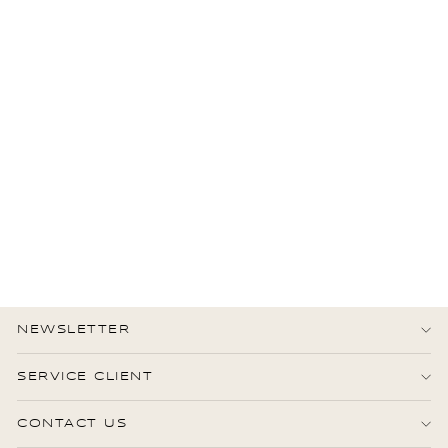
CHANEL
CC plaqué Starburst
Broche Doré
690,00 €
État : Très bon
NEWSLETTER
SERVICE CLIENT
CONTACT US