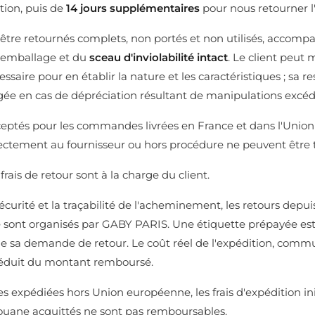
tion, puis de
14 jours supplémentaires
pour nous retourner l'
t être retournés complets, non portés et non utilisés, accomp
r emballage et du
sceau d'inviolabilité intact
. Le client peut 
saire pour en établir la nature et les caractéristiques ; sa r
gée en cas de dépréciation résultant de manipulations excéd
ceptés pour les commandes livrées en France et dans l'Unio
ectement au fournisseur ou hors procédure ne peuvent être t
frais de retour sont à la charge du client.
sécurité et la traçabilité de l'acheminement, les retours depui
 sont organisés par GABY PARIS. Une étiquette prépayée est
e sa demande de retour. Le coût réel de l'expédition, comm
 déduit du montant remboursé.
expédiées hors Union européenne, les frais d'expédition init
douane acquittés ne sont pas remboursables.