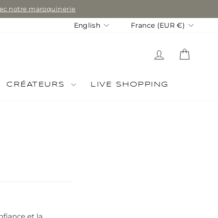
avec notre maroquinerie
Language
Currency
English
France (EUR €)
LOG IN
CART
CRÉATEURS
LIVE SHOPPING
fiance et la