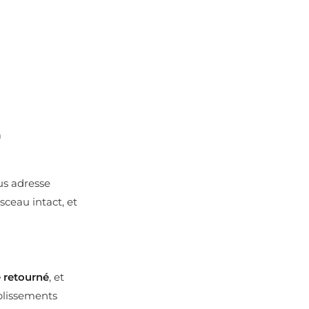
à
us adresse
sceau intact, et
e retourné
, et
ablissements