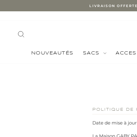
Skip
LIVRAISON OFFERT
to
content
SEARCH
NOUVEAUTÉS
SACS
ACCES
POLITIQUE DE
Date de mise à jour
La Maison GABY PARI