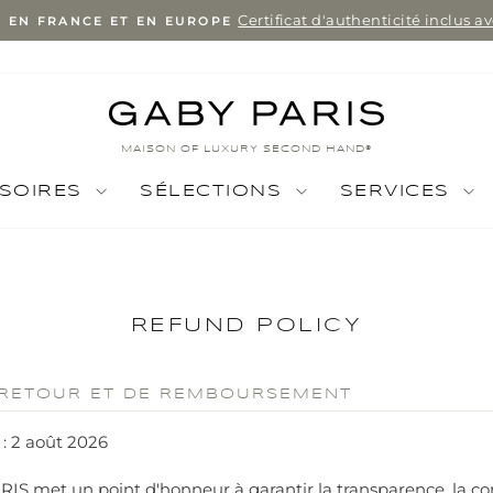
Certificat d'authenticité inclus 
E EN FRANCE ET EN EUROPE
Pause
slideshow
MAISON OF LUXURY SECOND HAND®
SOIRES
SÉLECTIONS
SERVICES
REFUND POLICY
 RETOUR ET DE REMBOURSEMENT
 : 2 août 2026
S met un point d'honneur à garantir la transparence, la con