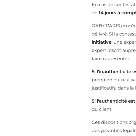
En cas de contestat
de
14 jours à compt
GABY PARIS procède
délivré. Si la contes
initiative
, une exper
expert inscrit aupr
faire représenter.
Si l'inauthenticité e
prend en outre à sa 
justificatifs, dans 
Si l'authenticité es
du client.
Ces dispositions or
des garanties légal