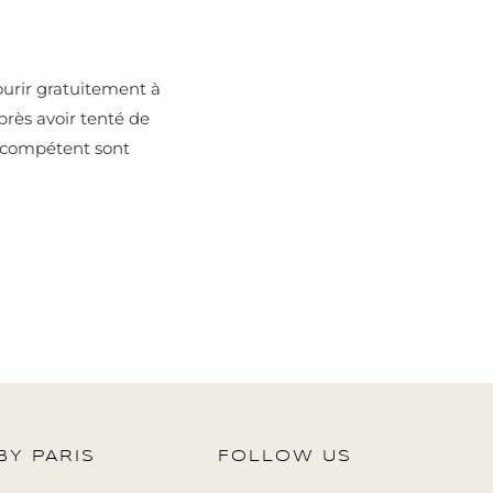
ourir gratuitement à
près avoir tenté de
r compétent sont
BY PARIS
FOLLOW US