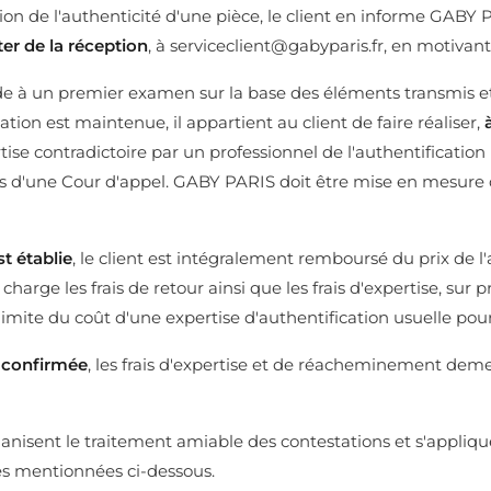
ion de l'authenticité d'une pièce, le client en informe GABY 
er de la réception
, à serviceclient@gabyparis.fr, en motiva
 à un premier examen sur la base des éléments transmis et 
tation est maintenue, il appartient au client de faire réaliser,
tise contradictoire par un professionnel de l'authentificatio
ès d'une Cour d'appel. GABY PARIS doit être mise en mesure d'
st établie
, le client est intégralement remboursé du prix de l
charge les frais de retour ainsi que les frais d'expertise, sur 
la limite du coût d'une expertise d'authentification usuelle pou
t confirmée
, les frais d'expertise et de réacheminement dem
ganisent le traitement amiable des contestations et s'appliq
es mentionnées ci-dessous.