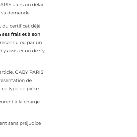
PARIS dans un délai
nt sa demande.
du certificat déjà
à ses frais et à son
n reconnu ou par un
y assister ou de s'y
'article. GABY PARIS
présentation de
r ce type de pièce.
eurent à la charge
uent sans préjudice